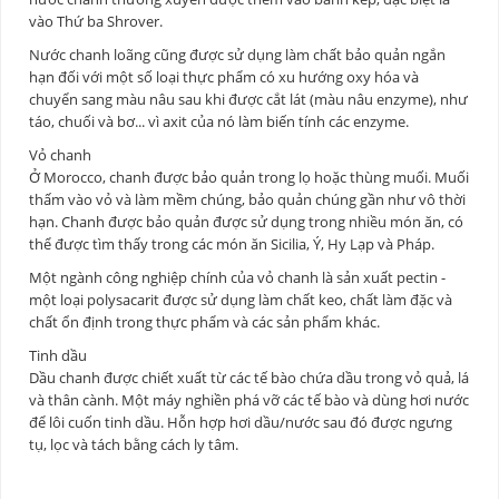
vào Thứ ba Shrover.
Nước chanh loãng cũng được sử dụng làm chất bảo quản ngắn
hạn đối với một số loại thực phẩm có xu hướng oxy hóa và
chuyển sang màu nâu sau khi được cắt lát (màu nâu enzyme), như
táo, chuối và bơ... vì axit của nó làm biến tính các enzyme.
Vỏ chanh
Ở Morocco, chanh được bảo quản trong lọ hoặc thùng muối. Muối
thấm vào vỏ và làm mềm chúng, bảo quản chúng gần như vô thời
hạn. Chanh được bảo quản được sử dụng trong nhiều món ăn, có
thể được tìm thấy trong các món ăn Sicilia, Ý, Hy Lạp và Pháp.
Một ngành công nghiệp chính của vỏ chanh là sản xuất pectin -
một loại polysacarit được sử dụng làm chất keo, chất làm đặc và
chất ổn định trong thực phẩm và các sản phẩm khác.
Tinh dầu
Dầu chanh được chiết xuất từ các tế bào chứa dầu trong vỏ quả, lá
và thân cành. Một máy nghiền phá vỡ các tế bào và dùng hơi nước
để lôi cuốn tinh dầu. Hỗn hợp hơi dầu/nước sau đó được ngưng
tụ, lọc và tách bằng cách ly tâm.