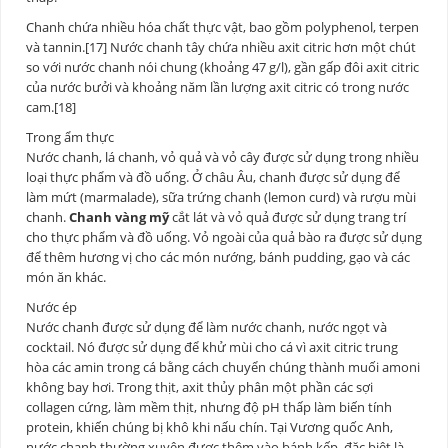
Chanh chứa nhiều hóa chất thực vật, bao gồm polyphenol, terpen
và tannin.[17] Nước chanh tây chứa nhiều axit citric hơn một chút
so với nước chanh nói chung (khoảng 47 g/l), gần gấp đôi axit citric
của nước bưởi và khoảng năm lần lượng axit citric có trong nước
cam.[18]
Trong ẩm thực
Nước chanh, lá chanh, vỏ quả và vỏ cây được sử dụng trong nhiều
loại thực phẩm và đồ uống. Ở châu Âu, chanh được sử dụng để
làm mứt (marmalade), sữa trứng chanh (lemon curd) và rượu mùi
chanh.
Chanh vàng mỹ
cắt lát và vỏ quả được sử dụng trang trí
cho thực phẩm và đồ uống. Vỏ ngoài của quả bào ra được sử dụng
để thêm hương vị cho các món nướng, bánh pudding, gạo và các
món ăn khác.
Nước ép
Nước chanh được sử dụng để làm nước chanh, nước ngọt và
cocktail. Nó được sử dụng để khử mùi cho cá vì axit citric trung
hòa các amin trong cá bằng cách chuyển chúng thành muối amoni
không bay hơi. Trong thịt, axit thủy phân một phần các sợi
collagen cứng, làm mềm thịt, nhưng độ pH thấp làm biến tính
protein, khiến chúng bị khô khi nấu chín. Tại Vương quốc Anh,
nước chanh thường xuyên được thêm vào bánh kếp, đặc biệt là