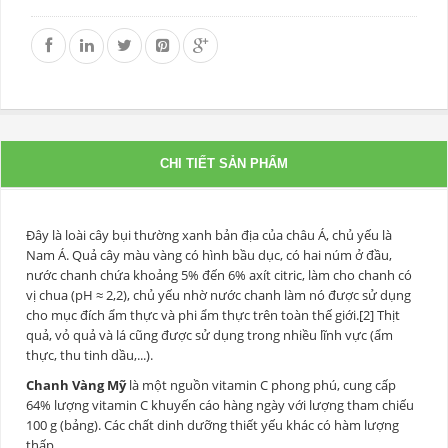
CHI TIẾT SẢN PHẨM
Đây là loài cây bụi thường xanh bản địa của châu Á, chủ yếu là
Nam Á. Quả cây màu vàng có hình bầu dục, có hai núm ở đầu,
nước chanh chứa khoảng 5% đến 6% axít citric, làm cho chanh có
vị chua (pH ≈ 2,2), chủ yếu nhờ nước chanh làm nó được sử dụng
cho mục đích ẩm thực và phi ẩm thực trên toàn thế giới.[2] Thịt
quả, vỏ quả và lá cũng được sử dụng trong nhiều lĩnh vực (ẩm
thực, thu tinh dầu,...).
Chanh Vàng Mỹ
là một nguồn vitamin C phong phú, cung cấp
64% lượng vitamin C khuyến cáo hàng ngày với lượng tham chiếu
100 g (bảng). Các chất dinh dưỡng thiết yếu khác có hàm lượng
thấp.