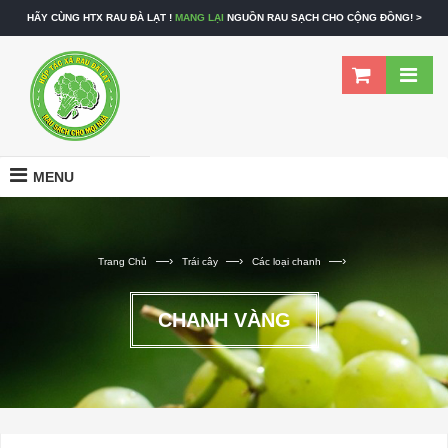
CHIẾT KHẤU
CAO
CHO CÁC TRƯỜNG HỌC VÀ BẾP ĂN CÔNG NGHIỆP! >
HÃY CÙNG HTX RAU ĐÀ LẠT !
MANG LẠI
NGUỒN RAU SẠCH CHO CỘNG ĐỒNG! >
MENU
—›
—›
—›
Trang Chủ
Trái cây
Các loại chanh
CHANH VÀNG