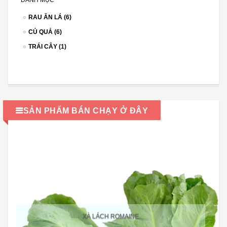
RAU ĂN LÁ (6)
CỦ QUẢ (6)
TRÁI CÂY (1)
SẢN PHẨM BÁN CHẠY Ở ĐÂY
PREVIOUS
NEXT
XÀ LÁCH ROMAINE