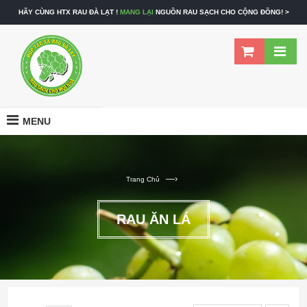
HÃY CÙNG HTX RAU ĐÀ LẠT !
MANG LẠI
NGUỒN RAU SẠCH CHO CỘNG ĐỒNG! >
MENU
—›
Trang Chủ
RAU ĂN LÁ