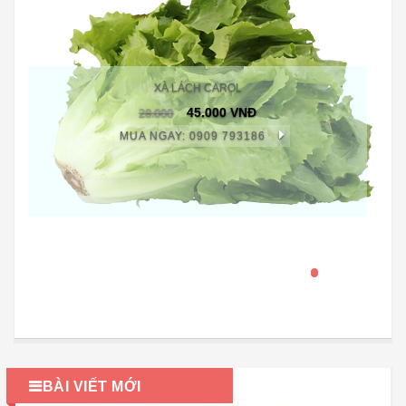
XÀ LÁCH CAROL
28.000
45.000 VNĐ
MUA NGAY: 0909 793186
BÀI VIẾT MỚI