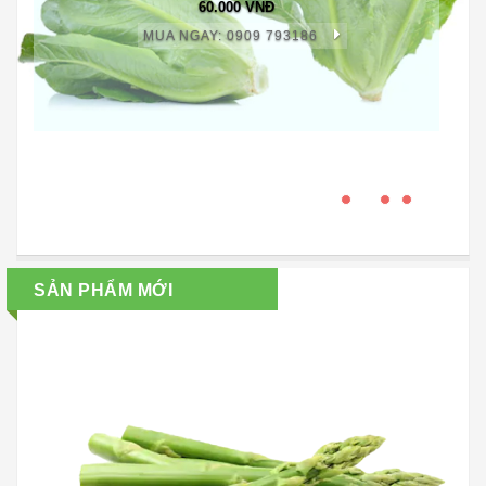
60.000 VNĐ
MUA NGAY: 0909 793186
SẢN PHẨM MỚI
PREVIOUS
NEXT