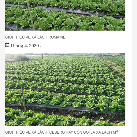
GIỚI THIỆU VỀ XÀ LÁCH ROMAINE
Tháng 4, 2020
.
GIỚI THIỆU VỀ XÀ LÁCH ICEBERG HAY CÒN GỌI LÀ XÀ LÁCH MỸ