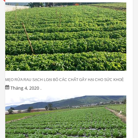
MẸO RỬA RAU SẠCH LOẠI BỎ CÁC CHẤT GÂY HẠI CHO SỨC KHOẺ
Tháng 4, 2020
.