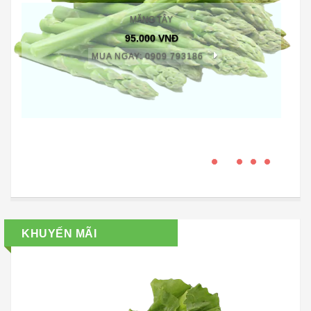
MĂNG TÂY
95.000 VNĐ
MUA NGAY: 0909 793186
KHUYẾN MÃI
PREVIOUS
NEXT